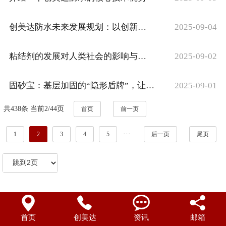
创美达防水未来发展规划：以创新驱动，引领行业绿色智能化转型
2025-09-04
粘结剂的发展对人类社会的影响与作用
2025-09-02
固砂宝：基层加固的“隐形盾牌”，让装修告别“起砂危机”
2025-09-01
共438条 当前2/44页
首页
前一页
···
1
2
3
4
5
后一页
尾页




首页
创美达
资讯
邮箱