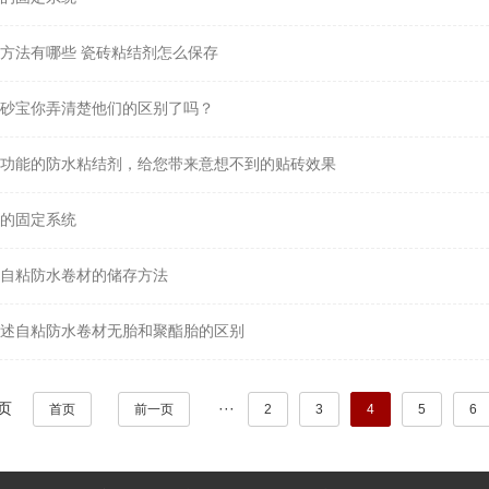
方法有哪些 瓷砖粘结剂怎么保存
砂宝你弄清楚他们的区别了吗？
功能的防水粘结剂，给您带来意想不到的贴砖效果
的固定系统
自粘防水卷材的储存方法
述自粘防水卷材无胎和聚酯胎的区别
6页
···
首页
前一页
2
3
4
5
6